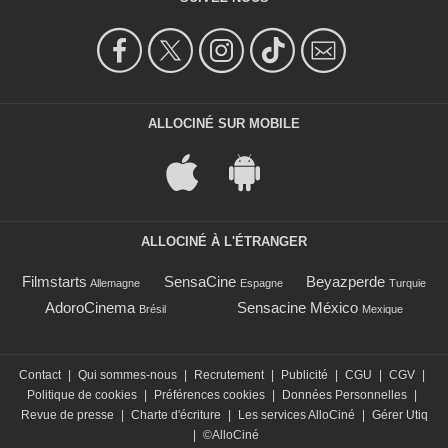
ALLOCINÉ SUR MOBILE
ALLOCINÉ À L'ÉTRANGER
Filmstarts
SensaCine
Beyazperde
Allemagne
Espagne
Turquie
AdoroCinema
Sensacine México
Brésil
Mexique
Contact
|
Qui sommes-nous
|
Recrutement
|
Publicité
|
CGU
|
CGV
|
Politique de cookies
|
Préférences cookies
|
Données Personnelles
|
Revue de presse
|
Charte d'écriture
|
Les services AlloCiné
|
Gérer Utiq
|
©AlloCiné