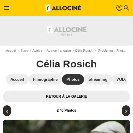
profil
menu
search
Accueil
Stars
Actrice
Actrice française
Célia Rosich
Problemos : Photo Célia Rosich, Eric Judor
Célia Rosich
Accueil
Filmographie
Photos
Streaming
VOD, DV
RETOUR À LA GALERIE
2
/ 6 Photos