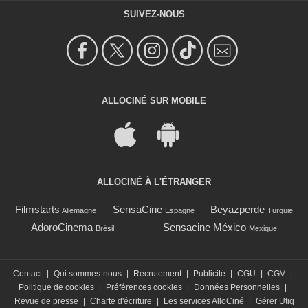
SUIVEZ-NOUS
ALLOCINÉ SUR MOBILE
ALLOCINÉ À L'ÉTRANGER
Filmstarts
SensaCine
Beyazperde
Allemagne
Espagne
Turquie
AdoroCinema
Sensacine México
Brésil
Mexique
Contact
|
Qui sommes-nous
|
Recrutement
|
Publicité
|
CGU
|
CGV
|
Politique de cookies
|
Préférences cookies
|
Données Personnelles
|
Revue de presse
|
Charte d'écriture
|
Les services AlloCiné
|
Gérer Utiq