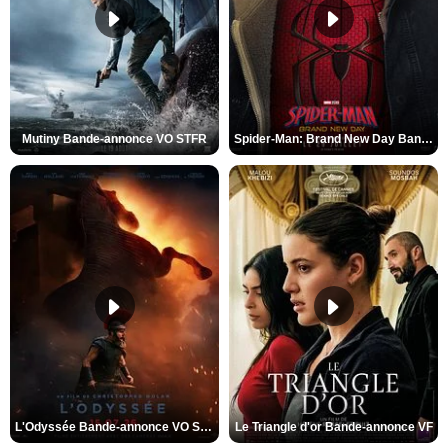
Mutiny Bande-annonce VO STFR
Spider-Man: Brand New Day Bande-annonce VO STFR
L'Odyssée Bande-annonce VO STFR
Le Triangle d'or Bande-annonce VF