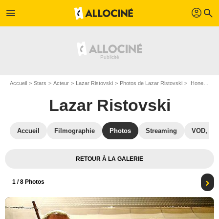
profil
menu
search
Accueil
Stars
Acteur
Lazar Ristovski
Photos de Lazar Ristovski
Honeymoons : Photo Lazar Ristovski, Petar Bozovic
Lazar Ristovski
Accueil
Filmographie
Photos
Streaming
VOD, DV
RETOUR À LA GALERIE
1
/ 8 Photos