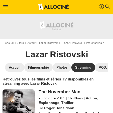
profil
menu
search
Accueil
Stars
Acteur
Lazar Ristovski
Lazar Ristovski : Films et séries online
Lazar Ristovski
Accueil
Filmographie
Photos
Streaming
VOD, DV
Retrouvez tous les films et séries TV disponibles en
streaming avec Lazar Ristovski
The November Man
29 octobre 2014
|
1h 48min
|
Action
,
Espionnage
,
Thriller
De
Roger Donaldson