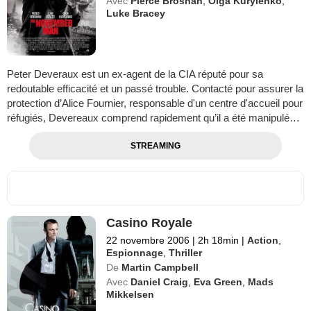
Avec
Pierce Brosnan
,
Olga Kurylenko
,
Luke Bracey
Peter Deveraux est un ex-agent de la CIA réputé pour sa
redoutable efficacité et un passé trouble. Contacté pour assurer la
protection d’Alice Fournier, responsable d'un centre d'accueil pour
réfugiés, Devereaux comprend rapidement qu’il a été manipulé…
STREAMING
Casino Royale
22 novembre 2006
|
2h 18min
|
Action
,
Espionnage
,
Thriller
De
Martin Campbell
Avec
Daniel Craig
,
Eva Green
,
Mads
Mikkelsen