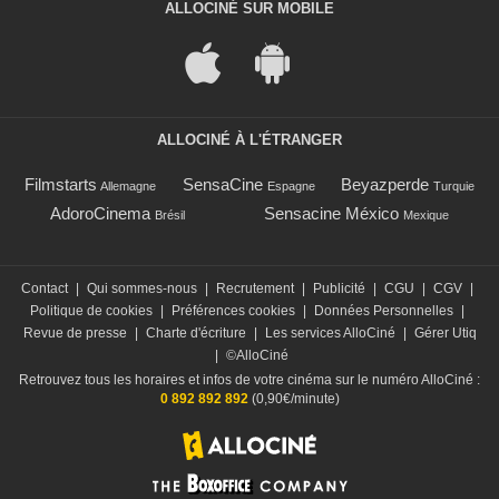
ALLOCINÉ SUR MOBILE
ALLOCINÉ À L'ÉTRANGER
Filmstarts
SensaCine
Beyazperde
Allemagne
Espagne
Turquie
AdoroCinema
Sensacine México
Brésil
Mexique
Contact
|
Qui sommes-nous
|
Recrutement
|
Publicité
|
CGU
|
CGV
|
Politique de cookies
|
Préférences cookies
|
Données Personnelles
|
Revue de presse
|
Charte d'écriture
|
Les services AlloCiné
|
Gérer Utiq
|
©AlloCiné
Retrouvez tous les horaires et infos de votre cinéma sur le numéro AlloCiné :
0 892 892 892
(0,90€/minute)