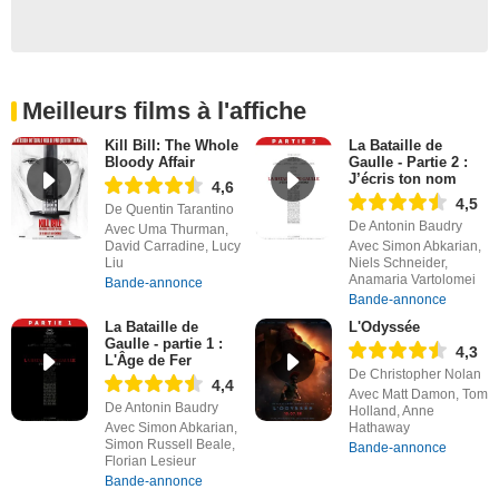
Meilleurs films à l'affiche
Kill Bill: The Whole
La Bataille de
Bloody Affair
Gaulle - Partie 2 :
J’écris ton nom
4,6
4,5
De Quentin Tarantino
De Antonin Baudry
Avec Uma Thurman,
David Carradine, Lucy
Avec Simon Abkarian,
Liu
Niels Schneider,
Anamaria Vartolomei
Bande-annonce
Bande-annonce
La Bataille de
L'Odyssée
Gaulle - partie 1 :
4,3
L'Âge de Fer
De Christopher Nolan
4,4
Avec Matt Damon, Tom
De Antonin Baudry
Holland, Anne
Avec Simon Abkarian,
Hathaway
Simon Russell Beale,
Bande-annonce
Florian Lesieur
Bande-annonce