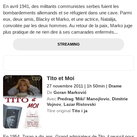
En avril 1941, des militants communistes serbes fuient les
bombardements allemands et se réfugient dans une cave. Parmi
eux, deux amis, Blacky et Marko, et une actrice, Natalija,
convoitée par les deux hommes. Au retour de la paix, Marko juge
plus pratique de ne rien dire à ses camarades enfermés...
STREAMING
Tito et Moi
27 novembre 2011
|
1h 50min
|
Drame
De
Goran Marković
Avec
Predrag 'Miki' Manojlovic
,
Dimitrie
Vojnov
,
Lazar Ristovski
Titre original
Tito i ja
En 1954, Zoran a dix ans. Grand admirateur de Tito, il reussit pour