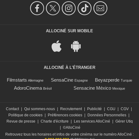
ALLOCINÉ SUR MOBILE
ALLOCINÉ À L'ÉTRANGER
Filmstarts
SensaCine
Beyazperde
Allemagne
Espagne
Turquie
AdoroCinema
Sensacine México
Brésil
Mexique
Contact
|
Qui sommes-nous
|
Recrutement
|
Publicité
|
CGU
|
CGV
|
Politique de cookies
|
Préférences cookies
|
Données Personnelles
|
Revue de presse
|
Charte d'écriture
|
Les services AlloCiné
|
Gérer Utiq
|
©AlloCiné
Retrouvez tous les horaires et infos de votre cinéma sur le numéro AlloCiné :