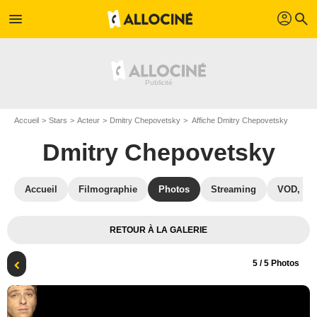
profil
menu
search
Accueil
Stars
Acteur
Dmitry Chepovetsky
Affiche Dmitry Chepovetsky
Dmitry Chepovetsky
Accueil
Filmographie
Photos
Streaming
VOD, DV
RETOUR À LA GALERIE
5
/ 5 Photos