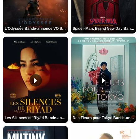
L'Odyssée Bande-annonce VO STFR
Spider-Man: Brand New Day Bande-annonce VO STFR
Les Silences de Riyad Bande-annonce VO STFR
Des Fleurs pour Tokyo Bande-annonce VO STFR