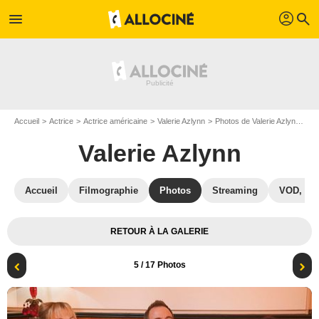
profil
menu
search
Accueil
Actrice
Actrice américaine
Valerie Azlynn
Photos de Valerie Azlynn
Sc
Valerie Azlynn
Accueil
Filmographie
Photos
Streaming
VOD, DV
RETOUR À LA GALERIE
5
/ 17 Photos