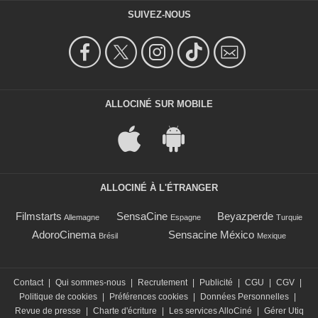
SUIVEZ-NOUS
ALLOCINÉ SUR MOBILE
ALLOCINÉ À L'ÉTRANGER
Filmstarts
SensaCine
Beyazperde
Allemagne
Espagne
Turquie
AdoroCinema
Sensacine México
Brésil
Mexique
Contact
|
Qui sommes-nous
|
Recrutement
|
Publicité
|
CGU
|
CGV
|
Politique de cookies
|
Préférences cookies
|
Données Personnelles
|
Revue de presse
|
Charte d'écriture
|
Les services AlloCiné
|
Gérer Utiq