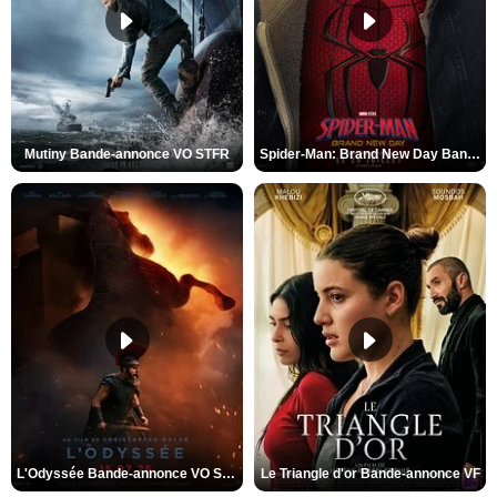
Mutiny Bande-annonce VO STFR
Spider-Man: Brand New Day Bande-annonce VO STFR
L'Odyssée Bande-annonce VO STFR
Le Triangle d'or Bande-annonce VF