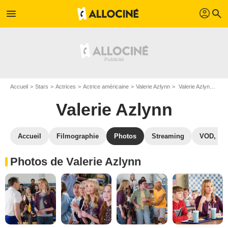
profil
menu
search
Accueil
Stars
Actrices
Actrice américaine
Valerie Azlynn
Valerie Azlynn : Photos de ses films et séries
Valerie Azlynn
Accueil
Filmographie
Photos
Streaming
VOD, DV
Photos de Valerie Azlynn