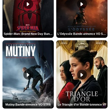
Spider-Man: Brand New Day Bande-annonce VO STFR
L'Odyssée Bande-annonce VO STFR
Mutiny Bande-annonce VO STFR
Le Triangle d'or Bande-annonce VF