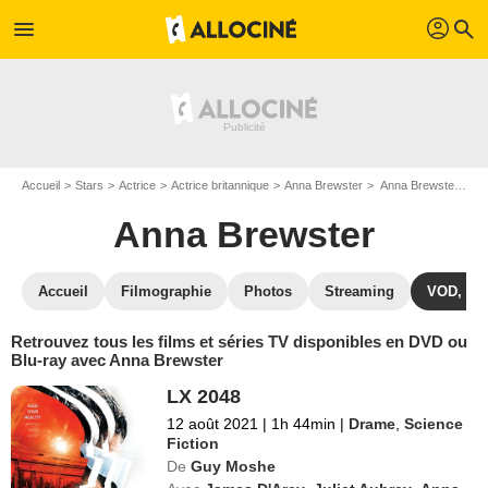
profil
menu
search
Accueil
Stars
Actrice
Actrice britannique
Anna Brewster
Anna Brewster : ses Blu-Ray, DVD, VOD, SVOD
Anna Brewster
Accueil
Filmographie
Photos
Streaming
VOD, DV
Retrouvez tous les films et séries TV disponibles en DVD ou
Blu-ray avec Anna Brewster
LX 2048
12 août 2021
|
1h 44min
|
Drame
,
Science
Fiction
De
Guy Moshe