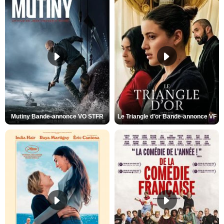
Mutiny Bande-annonce VO STFR
Le Triangle d'or Bande-annonce VF