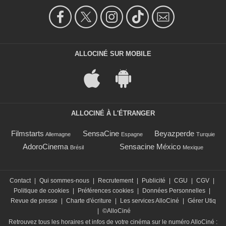
ALLOCINÉ SUR MOBILE
ALLOCINÉ À L'ÉTRANGER
Filmstarts
SensaCine
Beyazperde
Allemagne
Espagne
Turquie
AdoroCinema
Sensacine México
Brésil
Mexique
Contact
|
Qui sommes-nous
|
Recrutement
|
Publicité
|
CGU
|
CGV
|
Politique de cookies
|
Préférences cookies
|
Données Personnelles
|
Revue de presse
|
Charte d'écriture
|
Les services AlloCiné
|
Gérer Utiq
|
©AlloCiné
Retrouvez tous les horaires et infos de votre cinéma sur le numéro AlloCiné :