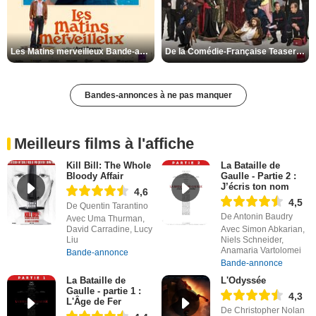
Les Matins merveilleux Bande-annonce VF
De la Comédie-Française Teaser VF
Bandes-annonces à ne pas manquer
Meilleurs films à l'affiche
Kill Bill: The Whole
La Bataille de
Bloody Affair
Gaulle - Partie 2 :
J’écris ton nom
4,6
4,5
De Quentin Tarantino
De Antonin Baudry
Avec Uma Thurman,
David Carradine, Lucy
Avec Simon Abkarian,
Liu
Niels Schneider,
Anamaria Vartolomei
Bande-annonce
Bande-annonce
La Bataille de
L'Odyssée
Gaulle - partie 1 :
4,3
L'Âge de Fer
De Christopher Nolan