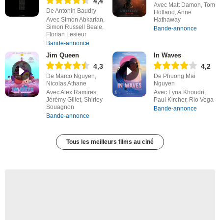
4,4
Avec Matt Damon, Tom
De Antonin Baudry
Holland, Anne
Avec Simon Abkarian,
Hathaway
Simon Russell Beale,
Bande-annonce
Florian Lesieur
Bande-annonce
Jim Queen
In Waves
4,3
4,2
De Marco Nguyen,
De Phuong Mai
Nicolas Athane
Nguyen
Avec Alex Ramires,
Avec Lyna Khoudri,
Jérémy Gillet, Shirley
Paul Kircher, Rio Vega
Souagnon
Bande-annonce
Bande-annonce
Tous les meilleurs films au ciné