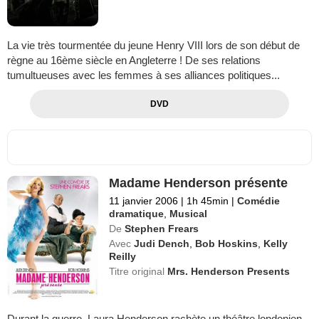
La vie très tourmentée du jeune Henry VIII lors de son début de
règne au 16ème siècle en Angleterre ! De ses relations
tumultueuses avec les femmes à ses alliances politiques...
DVD
Madame Henderson présente
11 janvier 2006
|
1h 45min
|
Comédie
dramatique
,
Musical
De
Stephen Frears
Avec
Judi Dench
,
Bob Hoskins
,
Kelly
Reilly
Titre original
Mrs. Henderson Presents
Durant la guerre, Laura Henderson rachète un théâtre londonien