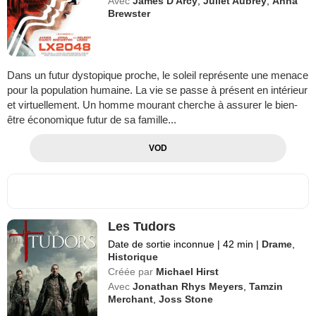
Avec
James D'Arcy
,
Juliet Aubrey
,
Anna
Brewster
Dans un futur dystopique proche, le soleil représente une menace
pour la population humaine. La vie se passe à présent en intérieur
et virtuellement. Un homme mourant cherche à assurer le bien-
être économique futur de sa famille...
VOD
Les Tudors
Date de sortie inconnue
|
42 min
|
Drame
,
Historique
Créée par
Michael Hirst
Avec
Jonathan Rhys Meyers
,
Tamzin
Merchant
,
Joss Stone