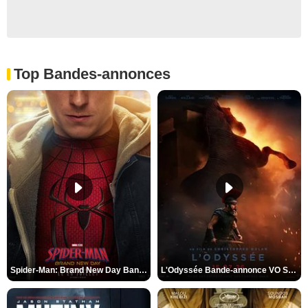
Top Bandes-annonces
Spider-Man: Brand New Day Bande-annonce VO STFR
L'Odyssée Bande-annonce VO STFR