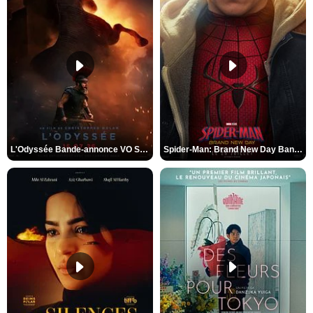
L'Odyssée Bande-annonce VO STFR
Spider-Man: Brand New Day Bande-annonce VO STFR