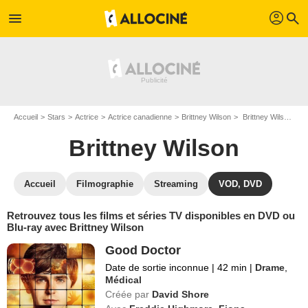
profil
menu
search
Accueil
Stars
Actrice
Actrice canadienne
Brittney Wilson
Brittney Wilson : ses Blu-Ray, DVD, VOD, SVOD
Brittney Wilson
Accueil
Filmographie
Streaming
VOD, DVD
Retrouvez tous les films et séries TV disponibles en DVD ou
Blu-ray avec Brittney Wilson
Good Doctor
Date de sortie inconnue
|
42 min
|
Drame
,
Médical
Créée par
David Shore