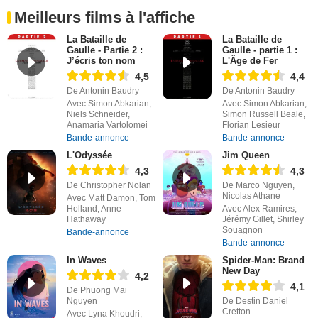
Meilleurs films à l'affiche
La Bataille de
La Bataille de
Gaulle - Partie 2 :
Gaulle - partie 1 :
J’écris ton nom
L'Âge de Fer
4,5
4,4
De Antonin Baudry
De Antonin Baudry
Avec Simon Abkarian,
Avec Simon Abkarian,
Niels Schneider,
Simon Russell Beale,
Anamaria Vartolomei
Florian Lesieur
Bande-annonce
Bande-annonce
L'Odyssée
Jim Queen
4,3
4,3
De Christopher Nolan
De Marco Nguyen,
Nicolas Athane
Avec Matt Damon, Tom
Holland, Anne
Avec Alex Ramires,
Hathaway
Jérémy Gillet, Shirley
Souagnon
Bande-annonce
Bande-annonce
In Waves
Spider-Man: Brand
New Day
4,2
4,1
De Phuong Mai
Nguyen
De Destin Daniel
Cretton
Avec Lyna Khoudri,