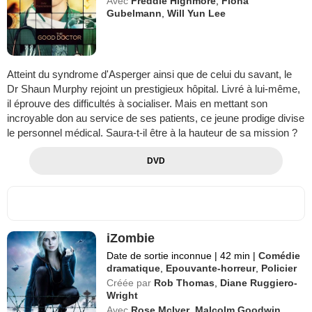
Avec
Freddie Highmore
,
Fiona
Gubelmann
,
Will Yun Lee
Atteint du syndrome d'Asperger ainsi que de celui du savant, le
Dr Shaun Murphy rejoint un prestigieux hôpital. Livré à lui-même,
il éprouve des difficultés à socialiser. Mais en mettant son
incroyable don au service de ses patients, ce jeune prodige divise
le personnel médical. Saura-t-il être à la hauteur de sa mission ?
DVD
iZombie
Date de sortie inconnue
|
42 min
|
Comédie
dramatique
,
Epouvante-horreur
,
Policier
Créée par
Rob Thomas
,
Diane Ruggiero-
Wright
Avec
Rose McIver
,
Malcolm Goodwin
,