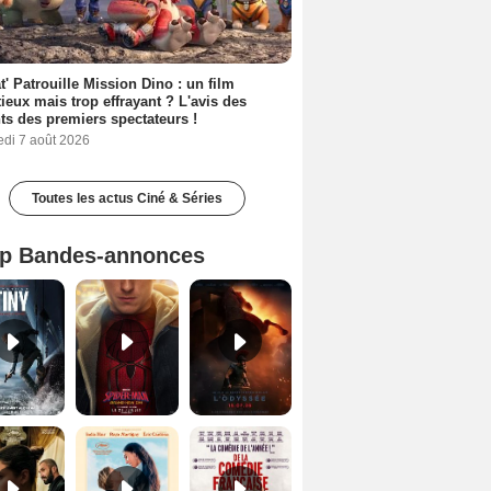
t' Patrouille Mission Dino : un film
ieux mais trop effrayant ? L'avis des
ts des premiers spectateurs !
edi 7 août 2026
Toutes les actus Ciné & Séries
p Bandes-annonces
Mutiny Bande-annonce VO STFR
Spider-Man: Brand New Day Bande-annonce VO STFR
L'Odyssée Bande-annonce VO STFR
Le Triangle d'or Bande-annonce VF
Les Matins merveilleux Bande-annonce VF
De la Comédie-Française Teaser VF