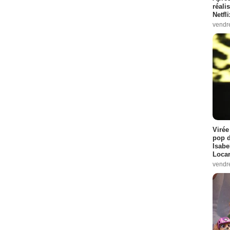
réali
Netfl
vendr
Virée
pop d
Isabe
Loca
vendr