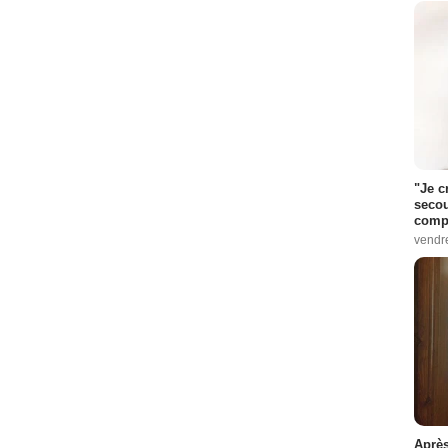
"Je c
secou
compo
vendr
Après