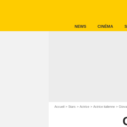
NEWS
CINÉMA
S
Accueil
Stars
Actrice
Actrice italienne
Giova