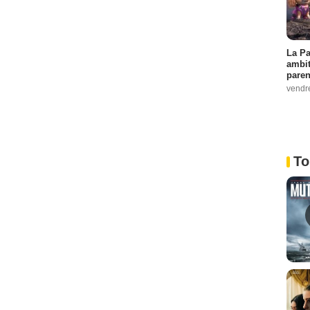
La Pa
ambit
paren
vendr
To