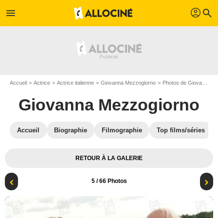
profil
menu
search
Accueil
Actrice
Actrice italienne
Giovanna Mezzogiorno
Photos de Giovanna Mezzogiorno
Giovanna Mezzogiorno
Accueil
Biographie
Filmographie
Top films/séries
RETOUR À LA GALERIE
5
/ 66 Photos