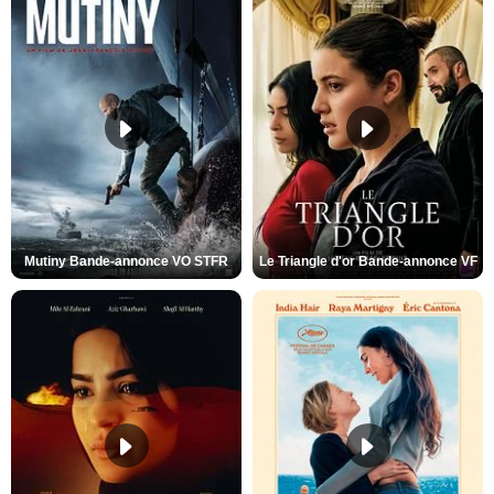
Mutiny Bande-annonce VO STFR
Le Triangle d'or Bande-annonce VF