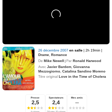
26 décembre 2007
en salle
|
2h 19min
|
Drame
,
Romance
De
Mike Newell
Par
Ronald Harwood
|
Avec
Javier Bardem
,
Giovanna
Mezzogiorno
,
Catalina Sandino Moreno
Titre original
Love in the Time of Cholera
Presse
Spectateurs
Mes amis
2,5
2,4
--
4 critiques
216 notes, 63 critiques