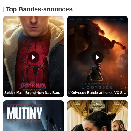
Top Bandes-annonces
Spider-Man: Brand New Day Bande-annonce VO STFR
L'Odyssée Bande-annonce VO STFR