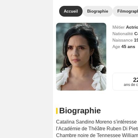
Accueil
Biographie
Filmograp
Métier
Actri
Nationalité
C
Naissance
1
Age
45
ans
2
ans de c
Biographie
Catalina Sandino Moreno s'intéresse tr
l'Académie de Théâtre Ruben Di Piet
Chambre noire de Tennessee Williams