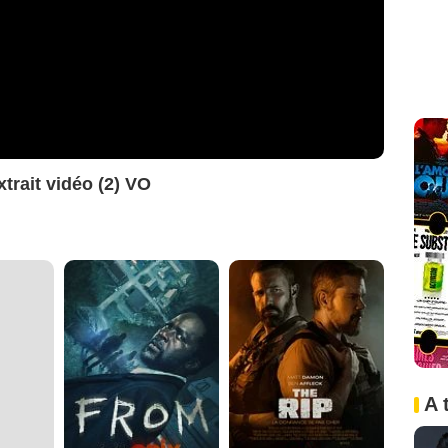
xtrait vidéo (2) VO
A 