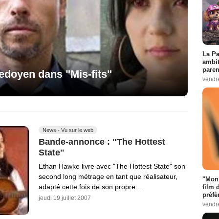
La Pa
ambit
paren
edoyen dans "Mis-fits"
vendr
News - Vu sur le web
Bande-annonce : "The Hottest
State"
Ethan Hawke livre avec "The Hottest State" son
second long métrage en tant que réalisateur,
"Mon 
adapté cette fois de son propre…
film 
préfè
jeudi 19 juillet 2007
vendr