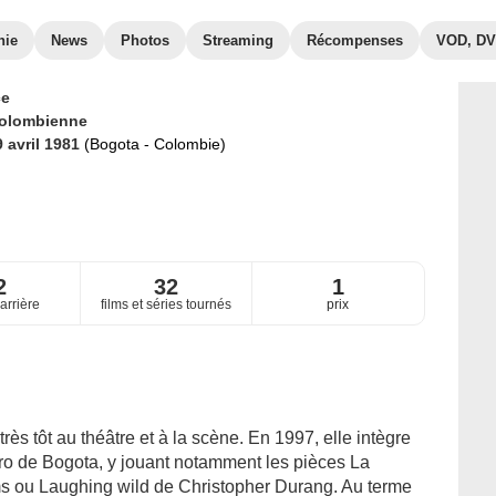
hie
News
Photos
Streaming
Récompenses
VOD, D
ce
olombienne
9 avril 1981
(Bogota - Colombie)
2
32
1
arrière
films et séries tournés
prix
ès tôt au théâtre et à la scène. En 1997, elle intègre
ro de Bogota, y jouant notamment les pièces La
 ou Laughing wild de Christopher Durang. Au terme