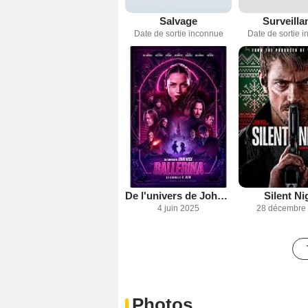
Salvage
Surveilla
Date de sortie inconnue
Date de sortie 
De l'univers de John Wick : Ballerina
Silent Ni
4 juin 2025
28 décembre
Photos