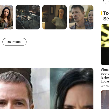
To
Sé
55 Photos
Virée
pop d
Isabe
Loca
vendr