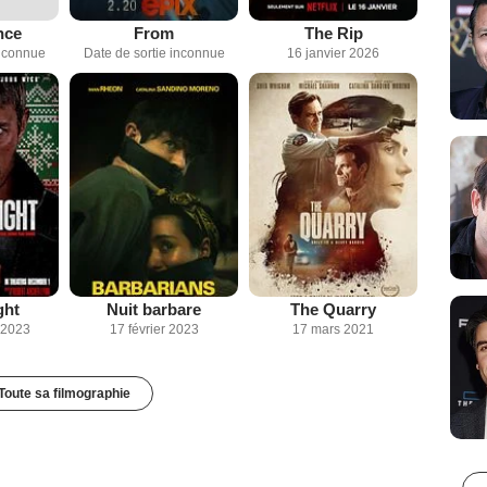
nce
From
The Rip
inconnue
Date de sortie inconnue
16 janvier 2026
ght
Nuit barbare
The Quarry
 2023
17 février 2023
17 mars 2021
Toute sa filmographie