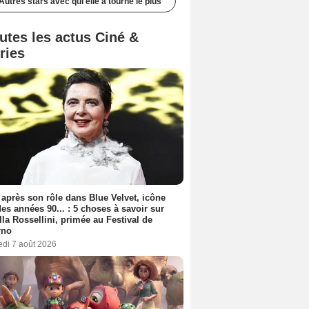
Autres stars avec qui elle a tourné le plus
utes les actus Ciné &
ries
 après son rôle dans Blue Velvet, icône
es années 90... : 5 choses à savoir sur
lla Rossellini, primée au Festival de
rno
edi 7 août 2026