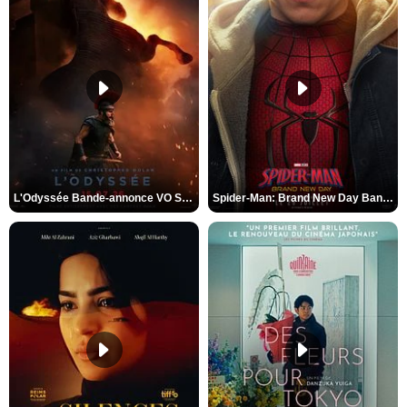
L'Odyssée Bande-annonce VO STFR
Spider-Man: Brand New Day Bande-annonce VO STFR