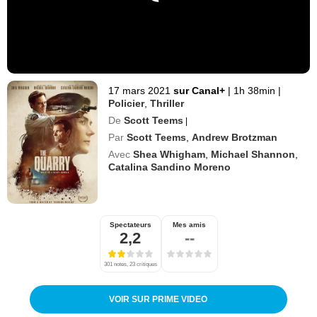
17 mars 2021
sur Canal+
|
1h 38min
|
Policier
,
Thriller
De
Scott Teems
|
Par
Scott Teems
,
Andrew Brotzman
Avec
Shea Whigham
,
Michael Shannon
,
Catalina Sandino Moreno
Spectateurs
Mes amis
2,2
--
301 notes, 23 critiques
VOIR SUR PRIME VIDEO