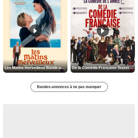
Les Matins merveilleux Bande-annonce VF
De la Comédie-Française Teaser VF
Bandes-annonces à ne pas manquer