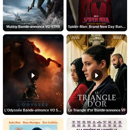
Mutiny Bande-annonce VO STFR
Spider-Man: Brand New Day Bande-annonce VO STFR
L'Odyssée Bande-annonce VO STFR
Le Triangle d'or Bande-annonce VF