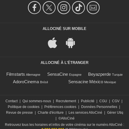
ALLOCINÉ SUR MOBILE
ALLOCINÉ À L'ÉTRANGER
Filmstarts
SensaCine
Beyazperde
Allemagne
Espagne
Turquie
AdoroCinema
Sensacine México
Brésil
Mexique
Contact
|
Qui sommes-nous
|
Recrutement
|
Publicité
|
CGU
|
CGV
|
Politique de cookies
|
Préférences cookies
|
Données Personnelles
|
Revue de presse
|
Charte d'écriture
|
Les services AlloCiné
|
Gérer Utiq
|
©AlloCiné
Retrouvez tous les horaires et infos de votre cinéma sur le numéro AlloCiné :