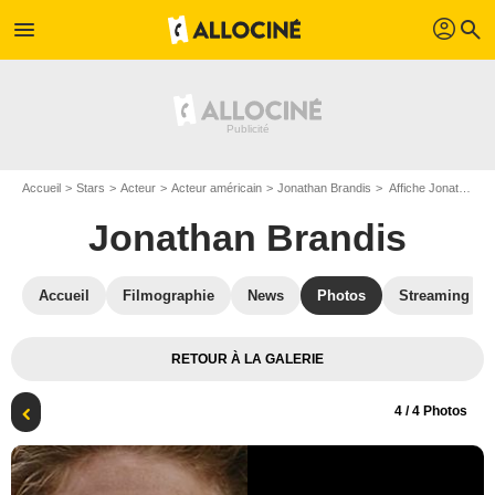
profil
menu
search
Accueil
Stars
Acteur
Acteur américain
Jonathan Brandis
Affiche Jonathan Brandis
Jonathan Brandis
Accueil
Filmographie
News
Photos
Streaming
RETOUR À LA GALERIE
4
/ 4 Photos