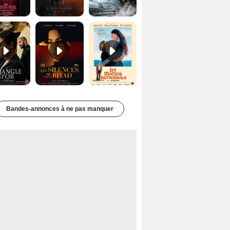
Le Triangle d'or Bande-annonce VF
Les Silences de Riyad Bande-annonce VO STFR
Les Matins merveilleux Bande-annonce VF
Bandes-annonces à ne pas manquer