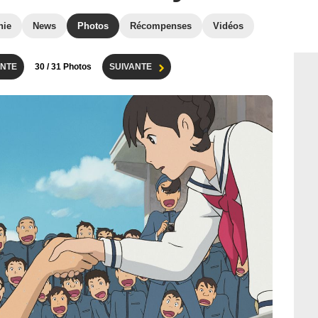
hie
News
Photos
Récompenses
Vidéos
NTE
30
/ 31 Photos
SUIVANTE