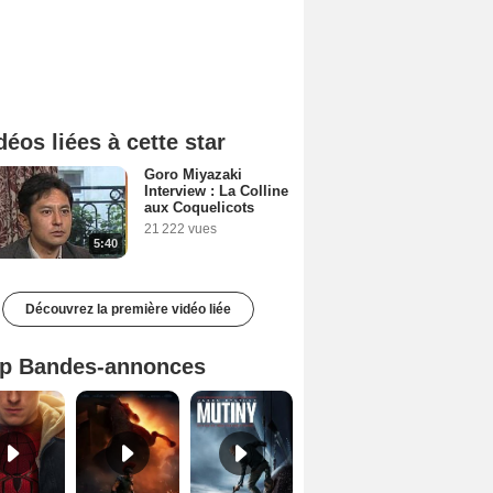
déos liées à cette star
Goro Miyazaki
Interview : La Colline
aux Coquelicots
21 222 vues
5:40
Découvrez la première vidéo liée
p Bandes-annonces
Spider-Man: Brand New Day Bande-annonce VO STFR
L'Odyssée Bande-annonce VO STFR
Mutiny Bande-annonce VO STFR