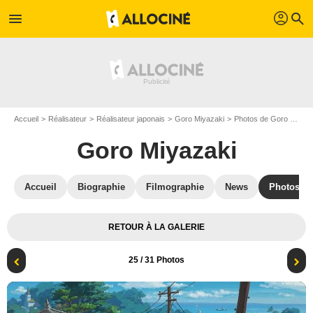
profil
menu
search
Accueil
Réalisateur
Réalisateur japonais
Goro Miyazaki
Photos de Goro Miyazaki
Goro Miyazaki
Accueil
Biographie
Filmographie
News
Photos
RETOUR À LA GALERIE
25
/ 31 Photos