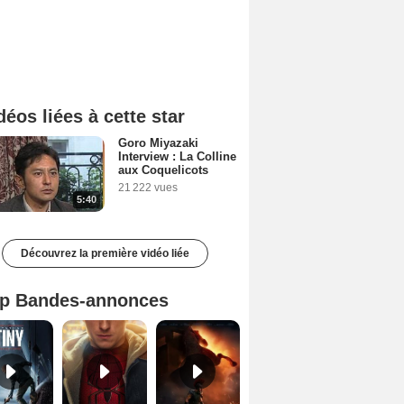
déos liées à cette star
Goro Miyazaki
Interview : La Colline
aux Coquelicots
21 222 vues
5:40
Découvrez la première vidéo liée
p Bandes-annonces
Mutiny Bande-annonce VO STFR
Spider-Man: Brand New Day Bande-annonce VO STFR
L'Odyssée Bande-annonce VO STFR