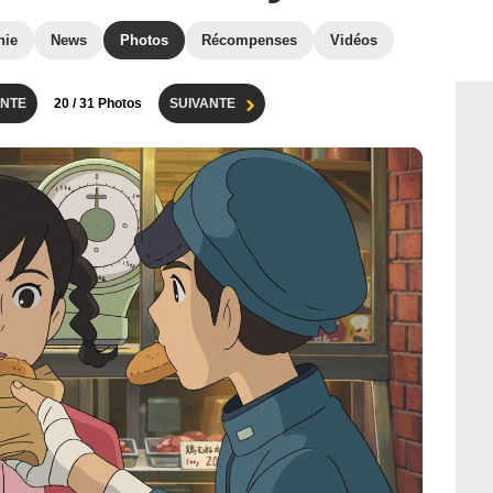
hie
News
Photos
Récompenses
Vidéos
NTE
20
/ 31 Photos
SUIVANTE