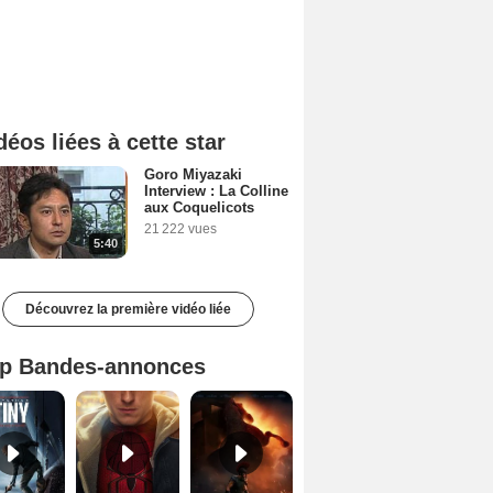
déos liées à cette star
Goro Miyazaki
Interview : La Colline
aux Coquelicots
21 222 vues
5:40
Découvrez la première vidéo liée
p Bandes-annonces
Mutiny Bande-annonce VO STFR
Spider-Man: Brand New Day Bande-annonce VO STFR
L'Odyssée Bande-annonce VO STFR