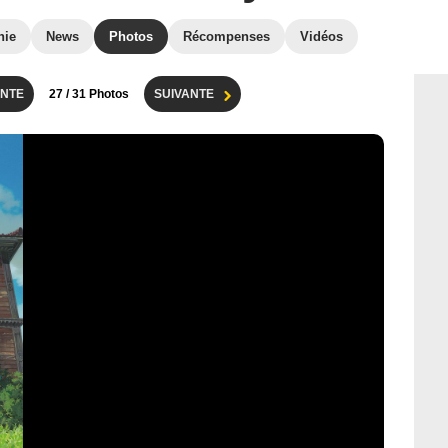
hie
News
Photos
Récompenses
Vidéos
NTE
27
/ 31 Photos
SUIVANTE