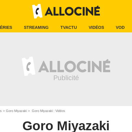
ÉRIES
STREAMING
TVACTU
VIDÉOS
VOD
is
Goro Miyazaki
Goro Miyazaki : Vidéos
Goro Miyazaki