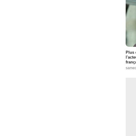
Plus 
l'act
franç
samed