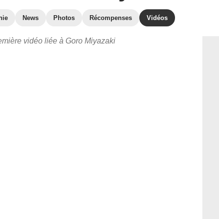
hie
News
Photos
Récompenses
Vidéos
emière vidéo liée à Goro Miyazaki