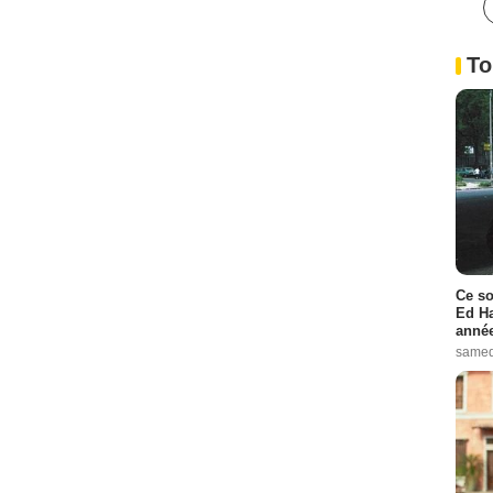
To
Ce so
Ed Ha
année
samed