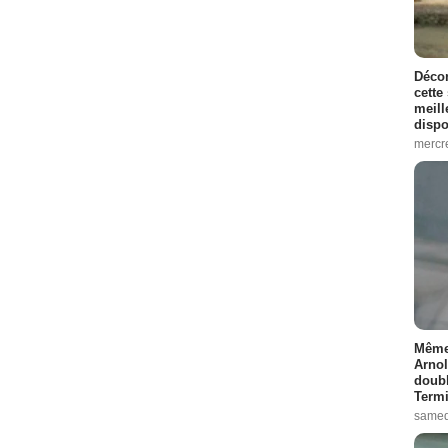
Décon
cette
meill
dispo
mercr
Même 
Arnol
doubl
Termi
samed