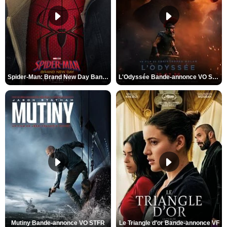
Spider-Man: Brand New Day Bande-annonce VO STFR
L'Odyssée Bande-annonce VO STFR
Mutiny Bande-annonce VO STFR
Le Triangle d'or Bande-annonce VF