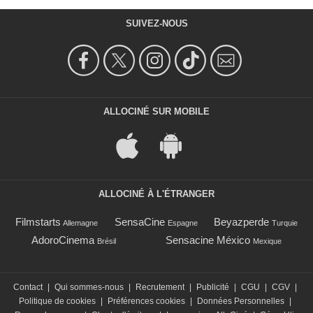
SUIVEZ-NOUS
ALLOCINÉ SUR MOBILE
ALLOCINÉ À L'ÉTRANGER
Filmstarts
SensaCine
Beyazperde
Allemagne
Espagne
Turquie
AdoroCinema
Sensacine México
Brésil
Mexique
Contact
|
Qui sommes-nous
|
Recrutement
|
Publicité
|
CGU
|
CGV
|
Politique de cookies
|
Préférences cookies
|
Données Personnelles
|