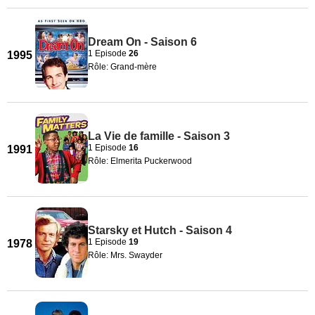
Dream On - Saison 6
1 Episode
26
1995
Rôle: Grand-mère
La Vie de famille - Saison 3
1 Episode
16
1991
Rôle: Elmerita Puckerwood
Starsky et Hutch - Saison 4
1 Episode
19
1978
Rôle: Mrs. Swayder