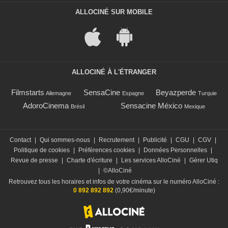
ALLOCINÉ SUR MOBILE
ALLOCINÉ À L'ÉTRANGER
Filmstarts
SensaCine
Beyazperde
Allemagne
Espagne
Turquie
AdoroCinema
Sensacine México
Brésil
Mexique
Contact
|
Qui sommes-nous
|
Recrutement
|
Publicité
|
CGU
|
CGV
|
Politique de cookies
|
Préférences cookies
|
Données Personnelles
|
Revue de presse
|
Charte d'écriture
|
Les services AlloCiné
|
Gérer Utiq
|
©AlloCiné
Retrouvez tous les horaires et infos de votre cinéma sur le numéro AlloCiné :
0 892 892 892
(0,90€/minute)