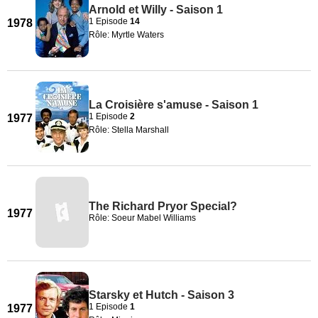
Arnold et Willy - Saison 1
1 Episode
14
1978
Rôle: Myrtle Waters
La Croisière s'amuse - Saison 1
1 Episode
2
1977
Rôle: Stella Marshall
The Richard Pryor Special?
1977
Rôle: Soeur Mabel Williams
Starsky et Hutch - Saison 3
1 Episode
1
1977