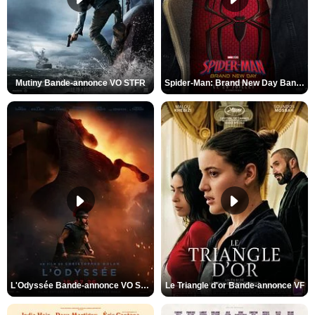
Mutiny Bande-annonce VO STFR
Spider-Man: Brand New Day Bande-annonce VO STFR
L'Odyssée Bande-annonce VO STFR
Le Triangle d'or Bande-annonce VF