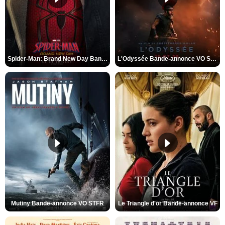
Spider-Man: Brand New Day Bande-annonce VO STFR
L'Odyssée Bande-annonce VO STFR
Mutiny Bande-annonce VO STFR
Le Triangle d'or Bande-annonce VF