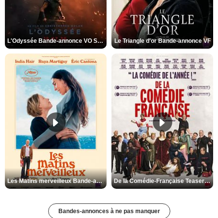
L'Odyssée Bande-annonce VO STFR
Le Triangle d'or Bande-annonce VF
Les Matins merveilleux Bande-annonce VF
De la Comédie-Française Teaser VF
Bandes-annonces à ne pas manquer