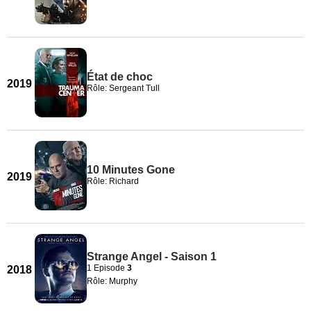
État de choc
2019
Rôle: Sergeant Tull
10 Minutes Gone
2019
Rôle: Richard
Strange Angel - Saison 1
1 Episode
3
2018
Rôle: Murphy