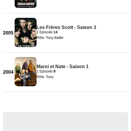
Les Frères Scott - Saison 3
1 Episode
14
2005
Rôle: Tony Battle
Marni et Nate - Saison 1
1 Episode
8
2004
Rôle: Tony