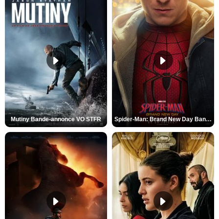
Mutiny Bande-annonce VO STFR
Spider-Man: Brand New Day Bande-annonce VO STFR