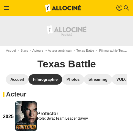
profil
menu
search
Accueil
Stars
Acteurs
Acteur américain
Texas Battle
Filmographie Texas Battle
Texas Battle
Accueil
Filmographie
Photos
Streaming
VOD, DV
Acteur
Protector
2025
Rôle: Swat Team Leader Savoy