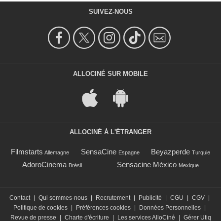
SUIVEZ-NOUS
ALLOCINÉ SUR MOBILE
ALLOCINÉ À L'ÉTRANGER
Filmstarts
SensaCine
Beyazperde
Allemagne
Espagne
Turquie
AdoroCinema
Sensacine México
Brésil
Mexique
Contact
|
Qui sommes-nous
|
Recrutement
|
Publicité
|
CGU
|
CGV
|
Politique de cookies
|
Préférences cookies
|
Données Personnelles
|
Revue de presse
|
Charte d'écriture
|
Les services AlloCiné
|
Gérer Utiq