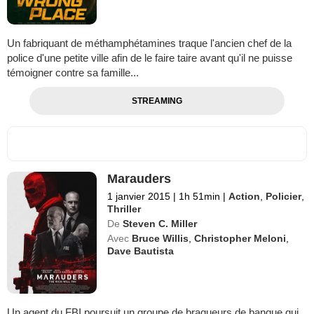
Un fabriquant de méthamphétamines traque l'ancien chef de la
police d'une petite ville afin de le faire taire avant qu'il ne puisse
témoigner contre sa famille...
STREAMING
Marauders
1 janvier 2015
|
1h 51min
|
Action
,
Policier
,
Thriller
De
Steven C. Miller
Avec
Bruce Willis
,
Christopher Meloni
,
Dave Bautista
Un agent du FBI poursuit un groupe de braqueurs de banque qui