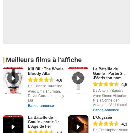
Meilleurs films à l'affiche
Kill Bill: The Whole
La Bataille de
Bloody Affair
Gaulle - Partie 2 :
J’écris ton nom
4,6
4,5
De Quentin Tarantino
De Antonin Baudry
Avec Uma Thurman,
David Carradine, Lucy
Avec Simon Abkarian,
Liu
Niels Schneider,
Anamaria Vartolomei
Bande-annonce
Bande-annonce
La Bataille de
L'Odyssée
Gaulle - partie 1 :
4,3
L'Âge de Fer
De Christopher Nolan
4,4