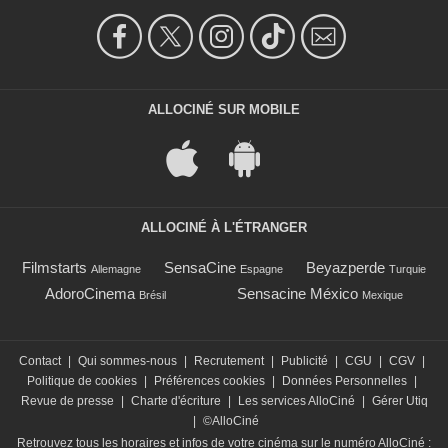
ALLOCINÉ SUR MOBILE
ALLOCINÉ À L'ÉTRANGER
Filmstarts
SensaCine
Beyazperde
Allemagne
Espagne
Turquie
AdoroCinema
Sensacine México
Brésil
Mexique
Contact
|
Qui sommes-nous
|
Recrutement
|
Publicité
|
CGU
|
CGV
|
Politique de cookies
|
Préférences cookies
|
Données Personnelles
|
Revue de presse
|
Charte d'écriture
|
Les services AlloCiné
|
Gérer Utiq
|
©AlloCiné
Retrouvez tous les horaires et infos de votre cinéma sur le numéro AlloCiné :