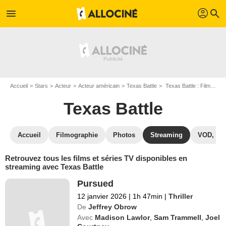
profil
menu
search
Accueil
Stars
Acteur
Acteur américain
Texas Battle
Texas Battle : Films et séries online
Texas Battle
Accueil
Filmographie
Photos
Streaming
VOD, DV
Retrouvez tous les films et séries TV disponibles en
streaming avec Texas Battle
Pursued
12 janvier 2026
|
1h 47min
|
Thriller
De
Jeffrey Obrow
Avec
Madison Lawlor
,
Sam Trammell
,
Joel