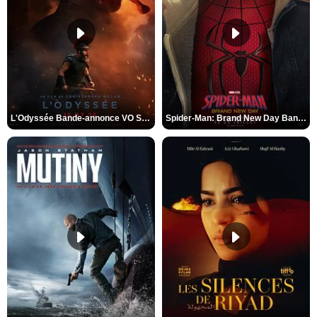
L'Odyssée Bande-annonce VO STFR
Spider-Man: Brand New Day Bande-annonce VO STFR