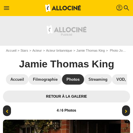
profil
menu
search
Accueil
Stars
Acteur
Acteur britannique
Jamie Thomas King
Photo Jodie Whittaker, Jamie Thomas King, Denis Lawson, Tessa Peake-Jones
Jamie Thomas King
Accueil
Filmographie
Photos
Streaming
VOD, DV
RETOUR À LA GALERIE
4
/ 6 Photos