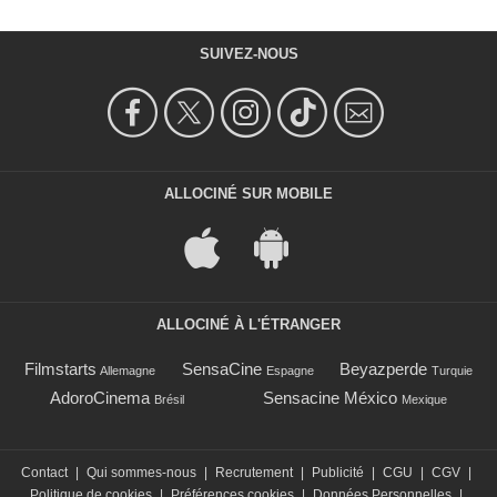
SUIVEZ-NOUS
ALLOCINÉ SUR MOBILE
ALLOCINÉ À L'ÉTRANGER
Filmstarts
SensaCine
Beyazperde
Allemagne
Espagne
Turquie
AdoroCinema
Sensacine México
Brésil
Mexique
Contact
|
Qui sommes-nous
|
Recrutement
|
Publicité
|
CGU
|
CGV
|
Politique de cookies
|
Préférences cookies
|
Données Personnelles
|