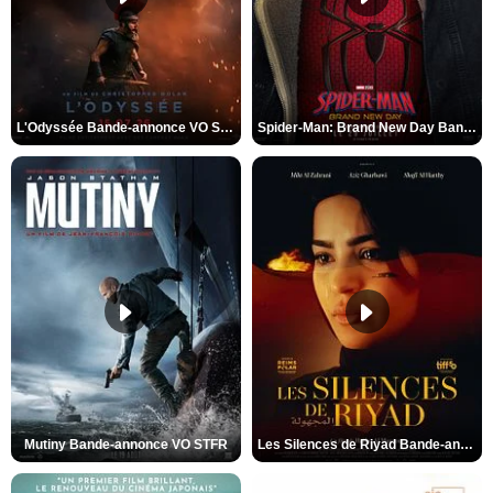
L'Odyssée Bande-annonce VO STFR
Spider-Man: Brand New Day Bande-annonce VO STFR
Mutiny Bande-annonce VO STFR
Les Silences de Riyad Bande-annonce VO STFR