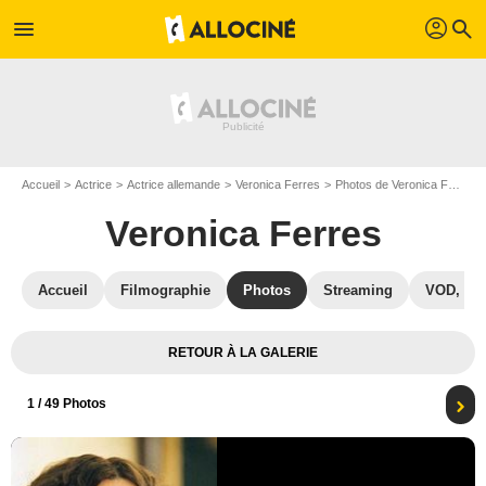
profil
menu
search
Accueil
Actrice
Actrice allemande
Veronica Ferres
Photos de Veronica Ferres
Veronica Ferres
Accueil
Filmographie
Photos
Streaming
VOD, DV
RETOUR À LA GALERIE
1
/ 49 Photos