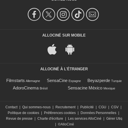
ALLOCINÉ SUR MOBILE
ALLOCINÉ À L'ÉTRANGER
Filmstarts
SensaCine
Beyazperde
Allemagne
Espagne
Turquie
AdoroCinema
Sensacine México
Brésil
Mexique
Contact
|
Qui sommes-nous
|
Recrutement
|
Publicité
|
CGU
|
CGV
|
Politique de cookies
|
Préférences cookies
|
Données Personnelles
|
Revue de presse
|
Charte d'écriture
|
Les services AlloCiné
|
Gérer Utiq
|
©AlloCiné