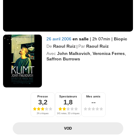
26 avril 2006
en salle
|
2h 07min
|
Biopic
De
Raoul Ruiz
Par
Raoul Ruiz
|
Avec
John Malkovich
,
Veronica Ferres
,
Saffron Burrows
Presse
Spectateurs
Mes amis
3,2
1,8
--
24 critiques
141 notes, 32 critiques
VOD