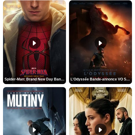
Spider-Man: Brand New Day Bande-annonce VO STFR
L'Odyssée Bande-annonce VO STFR