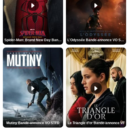
Spider-Man: Brand New Day Bande-annonce VO STFR
L'Odyssée Bande-annonce VO STFR
Mutiny Bande-annonce VO STFR
Le Triangle d'or Bande-annonce VF