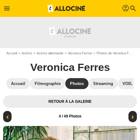
profil
menu
search
Accueil
Actrice
Actrice allemande
Veronica Ferres
Photos de Veronica Ferres
Veronica Ferres
Accueil
Filmographie
Photos
Streaming
VOD, DV
RETOUR À LA GALERIE
4
/ 49 Photos