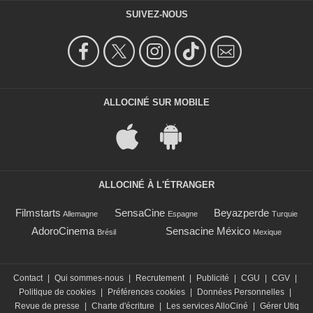
SUIVEZ-NOUS
ALLOCINÉ SUR MOBILE
ALLOCINÉ À L'ÉTRANGER
Filmstarts
SensaCine
Beyazperde
Allemagne
Espagne
Turquie
AdoroCinema
Sensacine México
Brésil
Mexique
Contact
|
Qui sommes-nous
|
Recrutement
|
Publicité
|
CGU
|
CGV
|
Politique de cookies
|
Préférences cookies
|
Données Personnelles
|
Revue de presse
|
Charte d'écriture
|
Les services AlloCiné
|
Gérer Utiq