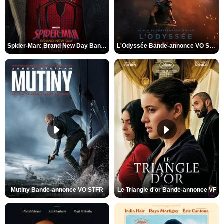
Spider-Man: Brand New Day Bande-annonce VO STFR
L'Odyssée Bande-annonce VO STFR
Mutiny Bande-annonce VO STFR
Le Triangle d'or Bande-annonce VF