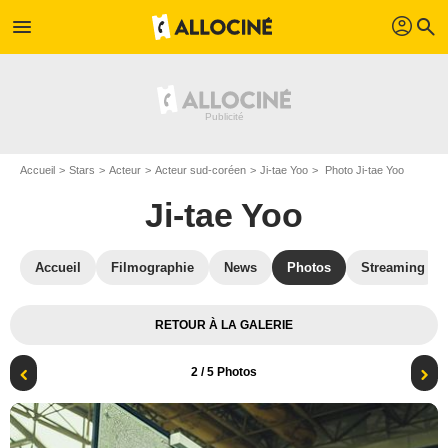
profil
menu
search
Accueil
Stars
Acteur
Acteur sud-coréen
Ji-tae Yoo
Photo Ji-tae Yoo
Ji-tae Yoo
Accueil
Filmographie
News
Photos
Streaming
RETOUR À LA GALERIE
2
/ 5 Photos