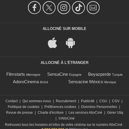
ALLOCINÉ SUR MOBILE
ALLOCINÉ À L'ÉTRANGER
Filmstarts
SensaCine
Beyazperde
Allemagne
Espagne
Turquie
AdoroCinema
Sensacine México
Brésil
Mexique
Contact
|
Qui sommes-nous
|
Recrutement
|
Publicité
|
CGU
|
CGV
|
Politique de cookies
|
Préférences cookies
|
Données Personnelles
|
Revue de presse
|
Charte d'écriture
|
Les services AlloCiné
|
Gérer Utiq
|
©AlloCiné
Retrouvez tous les horaires et infos de votre cinéma sur le numéro AlloCiné :