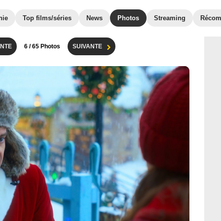
hie
Top films/séries
News
Photos
Streaming
Récom
NTE
6
/ 65 Photos
SUIVANTE