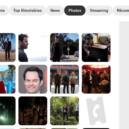
hie
Top films/séries
News
Photos
Streaming
Récom