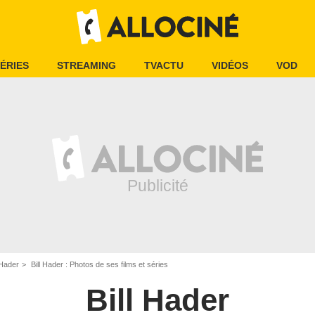
ÉRIES
STREAMING
TVACTU
VIDÉOS
VOD
 Hader
Bill Hader : Photos de ses films et séries
Bill Hader