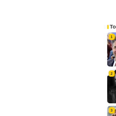
To
1
2
3