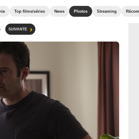
hie
Top films/séries
News
Photos
Streaming
Récom
s
SUIVANTE