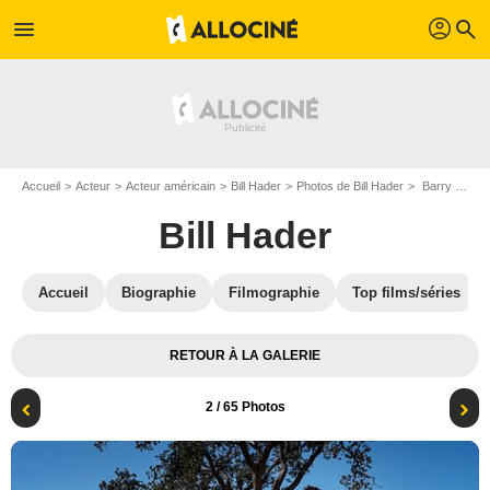
profil
menu
search
Accueil
Acteur
Acteur américain
Bill Hader
Photos de Bill Hader
Barry : Photo Bill Hader
Bill Hader
Accueil
Biographie
Filmographie
Top films/séries
RETOUR À LA GALERIE
2
/ 65 Photos