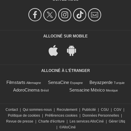
ALLOCINÉ SUR MOBILE
ALLOCINÉ À L'ÉTRANGER
Filmstarts
SensaCine
Beyazperde
Allemagne
Espagne
Turquie
AdoroCinema
Sensacine México
Brésil
Mexique
Contact
|
Qui sommes-nous
|
Recrutement
|
Publicité
|
CGU
|
CGV
|
Politique de cookies
|
Préférences cookies
|
Données Personnelles
|
Revue de presse
|
Charte d'écriture
|
Les services AlloCiné
|
Gérer Utiq
|
©AlloCiné