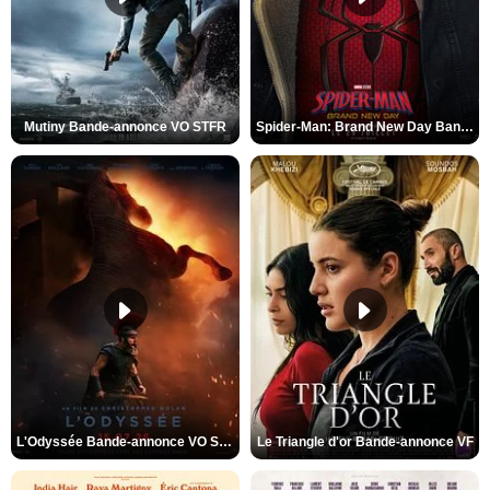
Mutiny Bande-annonce VO STFR
Spider-Man: Brand New Day Bande-annonce VO STFR
L'Odyssée Bande-annonce VO STFR
Le Triangle d'or Bande-annonce VF