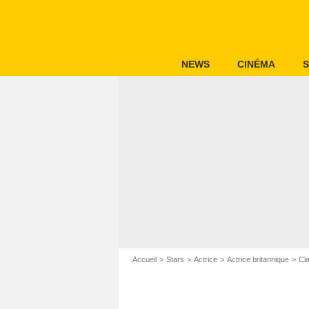
NEWS
CINÉMA
S
Accueil
Stars
Actrice
Actrice britannique
Cla