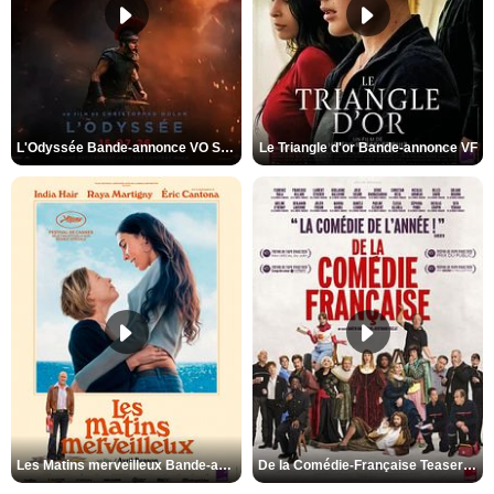
L'Odyssée Bande-annonce VO STFR
Le Triangle d'or Bande-annonce VF
Les Matins merveilleux Bande-annonce VF
De la Comédie-Française Teaser VF