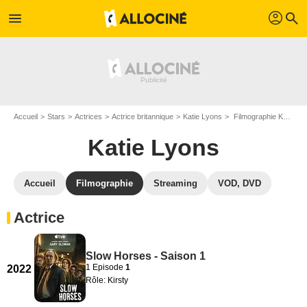
profil
menu
search
Accueil
Stars
Actrices
Actrice britannique
Katie Lyons
Filmographie Katie Lyons
Katie Lyons
Accueil
Filmographie
Streaming
VOD, DVD
Actrice
Slow Horses - Saison 1
1 Episode
1
2022
Rôle: Kirsty