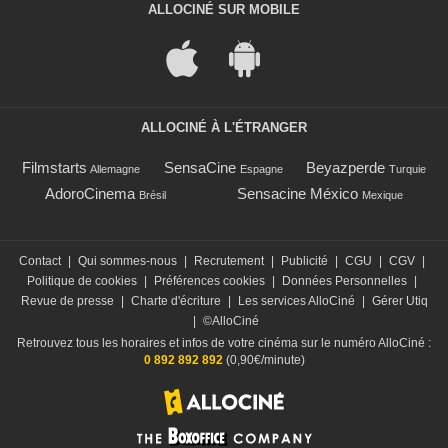
ALLOCINÉ SUR MOBILE
ALLOCINÉ À L'ÉTRANGER
Filmstarts
SensaCine
Beyazperde
Allemagne
Espagne
Turquie
AdoroCinema
Sensacine México
Brésil
Mexique
Contact
|
Qui sommes-nous
|
Recrutement
|
Publicité
|
CGU
|
CGV
|
Politique de cookies
|
Préférences cookies
|
Données Personnelles
|
Revue de presse
|
Charte d'écriture
|
Les services AlloCiné
|
Gérer Utiq
|
©AlloCiné
Retrouvez tous les horaires et infos de votre cinéma sur le numéro AlloCiné :
0 892 892 892
(0,90€/minute)