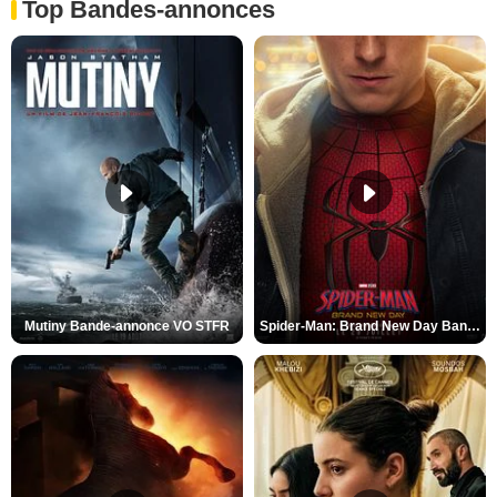
Top Bandes-annonces
Mutiny Bande-annonce VO STFR
Spider-Man: Brand New Day Bande-annonce VO STFR