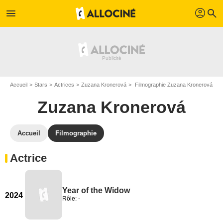
profil
menu
search
Accueil
Stars
Actrices
Zuzana Kronerová
Filmographie Zuzana Kronerová
Zuzana Kronerová
Accueil
Filmographie
Actrice
Year of the Widow
2024
Rôle: -