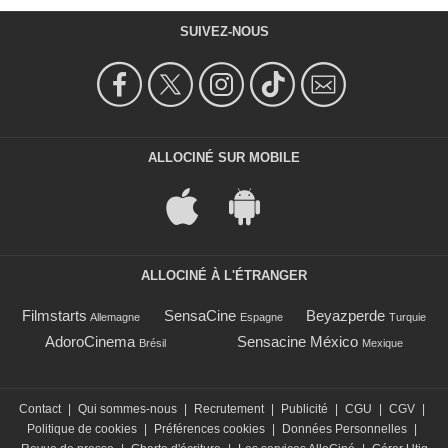
SUIVEZ-NOUS
ALLOCINÉ SUR MOBILE
ALLOCINÉ À L'ÉTRANGER
Filmstarts
SensaCine
Beyazperde
Allemagne
Espagne
Turquie
AdoroCinema
Sensacine México
Brésil
Mexique
Contact
|
Qui sommes-nous
|
Recrutement
|
Publicité
|
CGU
|
CGV
|
Politique de cookies
|
Préférences cookies
|
Données Personnelles
|