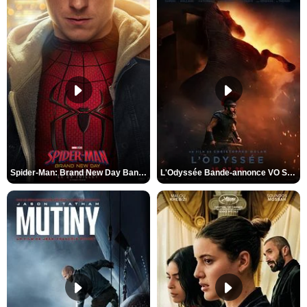
Spider-Man: Brand New Day Bande-annonce VO STFR
L'Odyssée Bande-annonce VO STFR