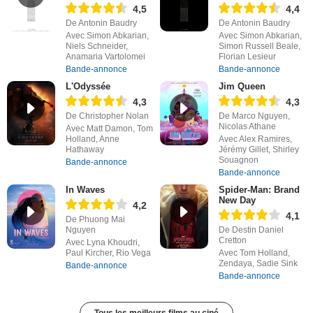
4,5
4,4
De Antonin Baudry
De Antonin Baudry
Avec Simon Abkarian,
Avec Simon Abkarian,
Niels Schneider,
Simon Russell Beale,
Anamaria Vartolomei
Florian Lesieur
Bande-annonce
Bande-annonce
L'Odyssée
Jim Queen
4,3
4,3
De Christopher Nolan
De Marco Nguyen,
Nicolas Athane
Avec Matt Damon, Tom
Holland, Anne
Avec Alex Ramires,
Hathaway
Jérémy Gillet, Shirley
Souagnon
Bande-annonce
Bande-annonce
In Waves
Spider-Man: Brand
New Day
4,2
4,1
De Phuong Mai
Nguyen
De Destin Daniel
Cretton
Avec Lyna Khoudri,
Paul Kircher, Rio Vega
Avec Tom Holland,
Zendaya, Sadie Sink
Bande-annonce
Bande-annonce
Tous les meilleurs films au ciné