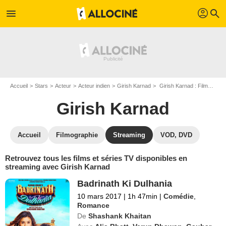
profil
menu
search
Accueil
Stars
Acteur
Acteur indien
Girish Karnad
Girish Karnad : Films et séries online
Girish Karnad
Accueil
Filmographie
Streaming
VOD, DVD
Retrouvez tous les films et séries TV disponibles en
streaming avec Girish Karnad
Badrinath Ki Dulhania
10 mars 2017
|
1h 47min
|
Comédie
,
Romance
De
Shashank Khaitan