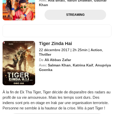
Avec
Alia Bhatt
,
Varun Dhawan
,
Gauhar
Khan
STREAMING
Tiger Zinda Hai
22 décembre 2017
|
2h 25min
|
Action
,
Thriller
De
Ali Abbas Zafar
Avec
Salman Khan
,
Katrina Kaif
,
Anupriya
Goenka
À la fin de Ek Tha Tiger, Tiger décide de disparaître des radars au
profit de sa vie amoureuse. Mais les temps sont durs. Des
indiens sont pris en otage en Irak par une organisation terroriste.
Personne ne semble à la hauteur de la crise. Mis à part Tiger !