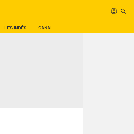
profil
search
LES INDÉS
CANAL+