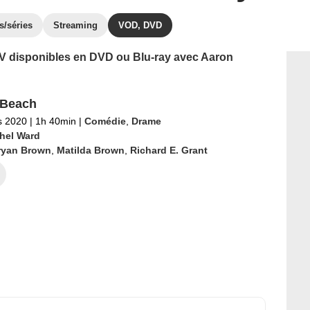
s/séries
Streaming
VOD, DVD
 TV disponibles en DVD ou Blu-ray avec Aaron
 Beach
s 2020
|
1h 40min
|
Comédie
,
Drame
hel Ward
ryan Brown
,
Matilda Brown
,
Richard E. Grant