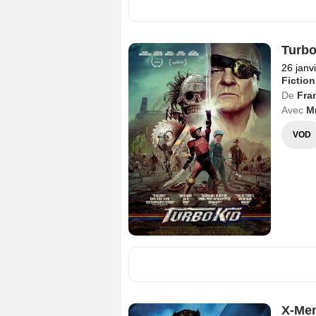
Turbo
26 janv
Fiction
De
Fra
Avec
M
VOD
X-Men