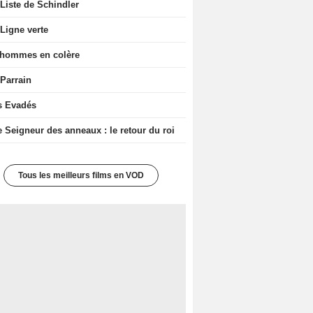
Liste de Schindler
Ligne verte
 hommes en colère
 Parrain
s Evadés
e Seigneur des anneaux : le retour du roi
Tous les meilleurs films en VOD