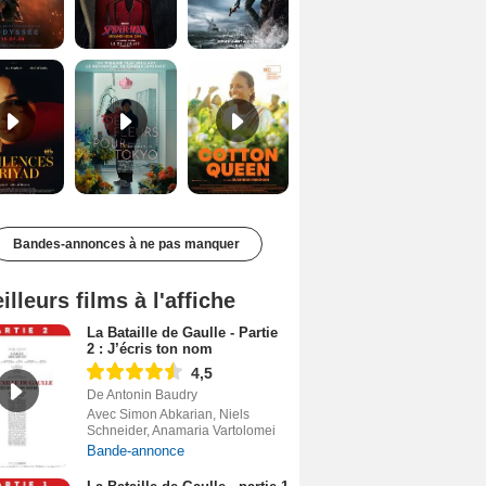
Les Silences de Riyad Bande-annonce VO STFR
Des Fleurs pour Tokyo Bande-annonce VO STFR
Cotton Queen Bande-annonce VO STFR
Bandes-annonces à ne pas manquer
illeurs films à l'affiche
La Bataille de Gaulle - Partie
2 : J’écris ton nom
4,5
De Antonin Baudry
Avec Simon Abkarian, Niels
Schneider, Anamaria Vartolomei
Bande-annonce