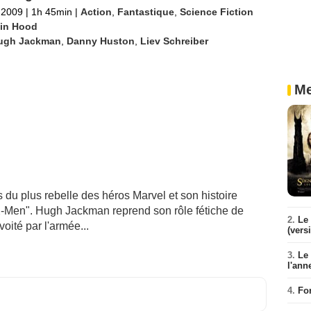
l 2009
|
1h 45min
|
Action
,
Fantastique
,
Science Fiction
in Hood
ugh Jackman
,
Danny Huston
,
Liev Schreiber
Me
es du plus rebelle des héros Marvel et son histoire
"X-Men". Hugh Jackman reprend son rôle fétiche de
2.
Le 
oité par l'armée...
(vers
3.
Le
l'ann
4.
Fo