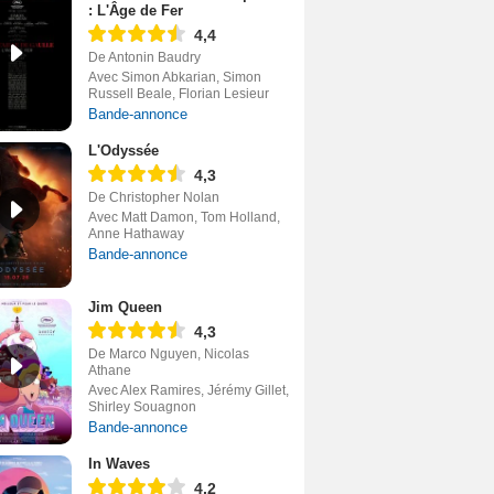
: L'Âge de Fer
4,4
De Antonin Baudry
Avec Simon Abkarian, Simon
Russell Beale, Florian Lesieur
Bande-annonce
L'Odyssée
4,3
De Christopher Nolan
Avec Matt Damon, Tom Holland,
Anne Hathaway
Bande-annonce
Jim Queen
4,3
De Marco Nguyen, Nicolas
Athane
Avec Alex Ramires, Jérémy Gillet,
Shirley Souagnon
Bande-annonce
In Waves
4,2