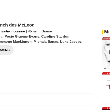
anch des McLeod
Me
 sortie inconnue
|
45 min
|
Drame
par
Posie Graeme-Evans
,
Caroline Stanton
immone Mackinnon
,
Michala Banas
,
Luke Jacobz
AMING