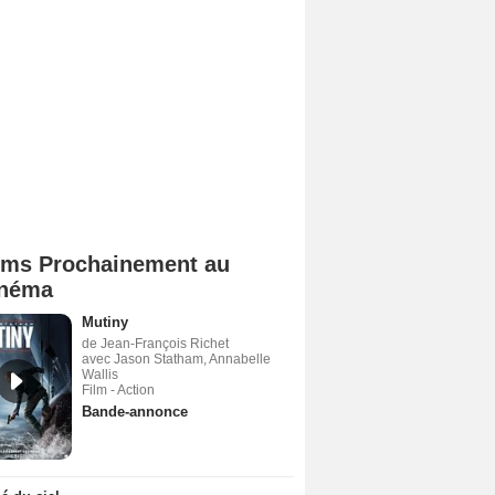
lms Prochainement au
néma
Mutiny
de Jean-François Richet
avec Jason Statham, Annabelle
Wallis
Film - Action
Bande-annonce