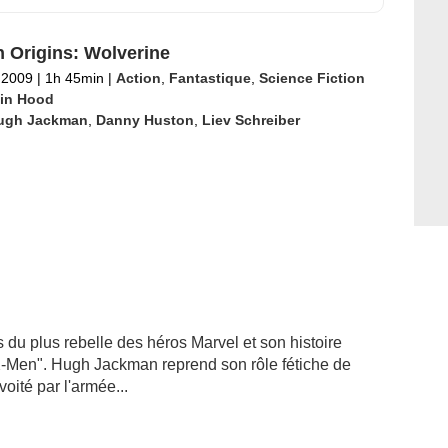
 Origins: Wolverine
l 2009
|
1h 45min
|
Action
,
Fantastique
,
Science Fiction
in Hood
ugh Jackman
,
Danny Huston
,
Liev Schreiber
es du plus rebelle des héros Marvel et son histoire
"X-Men". Hugh Jackman reprend son rôle fétiche de
oité par l'armée...