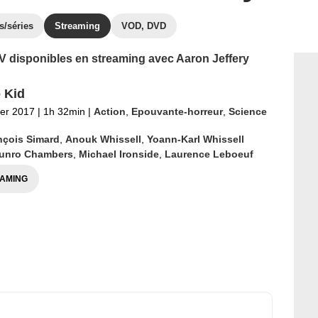
s/séries
Streaming
VOD, DVD
 TV disponibles en streaming avec Aaron Jeffery
 Kid
ier 2017
|
1h 32min
|
Action
,
Epouvante-horreur
,
Science
nçois Simard
,
Anouk Whissell
,
Yoann-Karl Whissell
unro Chambers
,
Michael Ironside
,
Laurence Leboeuf
AMING