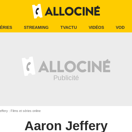
ÉRIES
STREAMING
TVACTU
VIDÉOS
VOD
ffery : Films et séries online
Aaron Jeffery