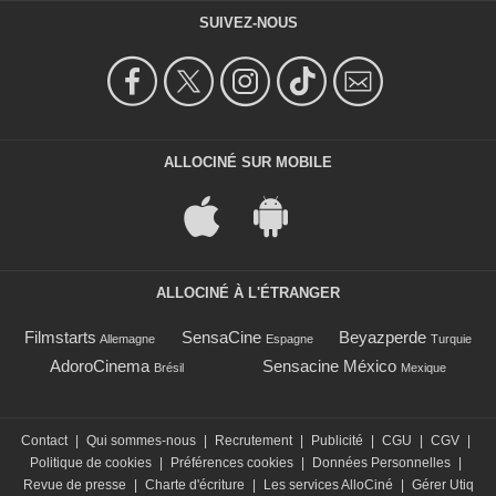
SUIVEZ-NOUS
ALLOCINÉ SUR MOBILE
ALLOCINÉ À L'ÉTRANGER
Filmstarts
SensaCine
Beyazperde
Allemagne
Espagne
Turquie
AdoroCinema
Sensacine México
Brésil
Mexique
Contact
|
Qui sommes-nous
|
Recrutement
|
Publicité
|
CGU
|
CGV
|
Politique de cookies
|
Préférences cookies
|
Données Personnelles
|
Revue de presse
|
Charte d'écriture
|
Les services AlloCiné
|
Gérer Utiq