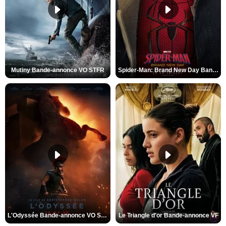
Mutiny Bande-annonce VO STFR
Spider-Man: Brand New Day Bande-annonce VO STFR
L'Odyssée Bande-annonce VO STFR
Le Triangle d'or Bande-annonce VF