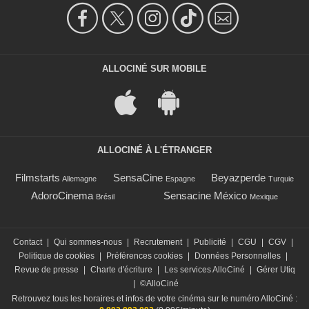
ALLOCINÉ SUR MOBILE
ALLOCINÉ À L'ÉTRANGER
Filmstarts
SensaCine
Beyazperde
Allemagne
Espagne
Turquie
AdoroCinema
Sensacine México
Brésil
Mexique
Contact
|
Qui sommes-nous
|
Recrutement
|
Publicité
|
CGU
|
CGV
|
Politique de cookies
|
Préférences cookies
|
Données Personnelles
|
Revue de presse
|
Charte d'écriture
|
Les services AlloCiné
|
Gérer Utiq
|
©AlloCiné
Retrouvez tous les horaires et infos de votre cinéma sur le numéro AlloCiné :