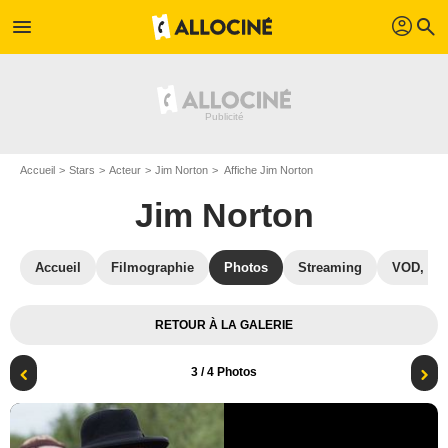
profil
menu
search
Accueil
Stars
Acteur
Jim Norton
Affiche Jim Norton
Jim Norton
Accueil
Filmographie
Photos
Streaming
VOD, DV
RETOUR À LA GALERIE
3
/ 4 Photos