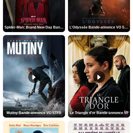
Spider-Man: Brand New Day Bande-annonce VO STFR
L'Odyssée Bande-annonce VO STFR
Mutiny Bande-annonce VO STFR
Le Triangle d'or Bande-annonce VF