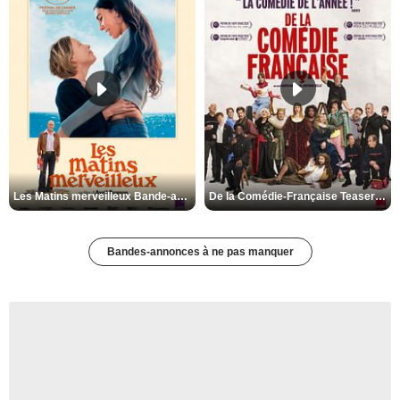
Les Matins merveilleux Bande-annonce VF
De la Comédie-Française Teaser VF
Bandes-annonces à ne pas manquer