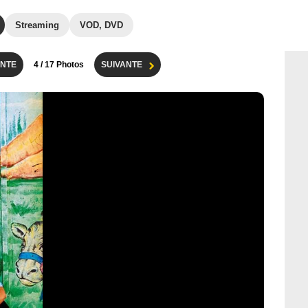
Streaming
VOD, DVD
NTE
4
/ 17 Photos
SUIVANTE