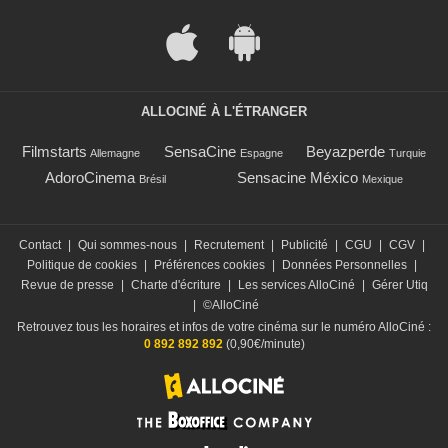
ALLOCINÉ À L'ÉTRANGER
Filmstarts
SensaCine
Beyazperde
Allemagne
Espagne
Turquie
AdoroCinema
Sensacine México
Brésil
Mexique
Contact
|
Qui sommes-nous
|
Recrutement
|
Publicité
|
CGU
|
CGV
|
Politique de cookies
|
Préférences cookies
|
Données Personnelles
|
Revue de presse
|
Charte d'écriture
|
Les services AlloCiné
|
Gérer Utiq
|
©AlloCiné
Retrouvez tous les horaires et infos de votre cinéma sur le numéro AlloCiné :
0 892 892 892
(0,90€/minute)