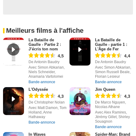
Meilleurs films à l'affiche
La Bataille de
La Bataille de
Gaulle - Partie 2 :
Gaulle - partie 1 :
J’écris ton nom
L'Âge de Fer
4,5
4,4
De Antonin Baudry
De Antonin Baudry
Avec Simon Abkarian,
Avec Simon Abkarian,
Niels Schneider,
Simon Russell Beale,
Anamaria Vartolomei
Florian Lesieur
Bande-annonce
Bande-annonce
L'Odyssée
Jim Queen
4,3
4,3
De Christopher Nolan
De Marco Nguyen,
Nicolas Athane
Avec Matt Damon, Tom
Holland, Anne
Avec Alex Ramires,
Hathaway
Jérémy Gillet, Shirley
Souagnon
Bande-annonce
Bande-annonce
In Waves
Spider-Man: Brand