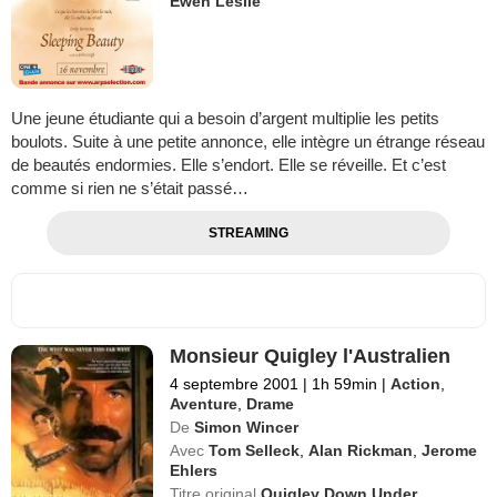
Ewen Leslie
Une jeune étudiante qui a besoin d’argent multiplie les petits
boulots. Suite à une petite annonce, elle intègre un étrange réseau
de beautés endormies. Elle s’endort. Elle se réveille. Et c’est
comme si rien ne s’était passé…
STREAMING
Monsieur Quigley l'Australien
4 septembre 2001
|
1h 59min
|
Action
,
Aventure
,
Drame
De
Simon Wincer
Avec
Tom Selleck
,
Alan Rickman
,
Jerome
Ehlers
Titre original
Quigley Down Under