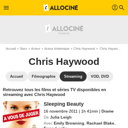
profil
menu
search
Accueil
Stars
Acteur
Acteur britannique
Chris Haywood
Chris Haywood : Films et séries online
Chris Haywood
Accueil
Filmographie
Streaming
VOD, DVD
Retrouvez tous les films et séries TV disponibles en
streaming avec Chris Haywood
Sleeping Beauty
16 novembre 2011
|
1h 41min
|
Drame
De
Julia Leigh
Avec
Emily Browning
,
Rachael Blake
,