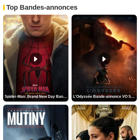
Top Bandes-annonces
Spider-Man: Brand New Day Bande-annonce VO STFR
L'Odyssée Bande-annonce VO STFR