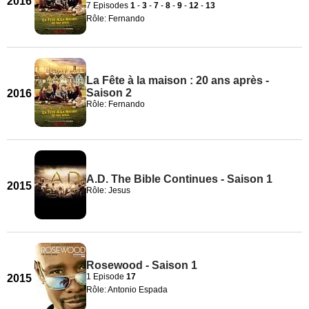
2016
7 Episodes
1
-
3
-
7
-
8
-
9
-
12
-
13
Rôle: Fernando
La Fête à la maison : 20 ans après -
Saison 2
2016
Rôle: Fernando
A.D. The Bible Continues - Saison 1
2015
Rôle: Jesus
Rosewood - Saison 1
1 Episode
17
2015
Rôle: Antonio Espada