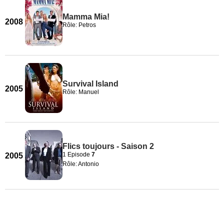
Mamma Mia!
2008
Rôle: Petros
Survival Island
2005
Rôle: Manuel
Flics toujours - Saison 2
1 Episode
7
2005
Rôle: Antonio