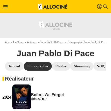
profil
menu
search
Accueil
Stars
Acteurs
Juan Pablo Di Pace
Filmographie Juan Pablo Di Pace
Juan Pablo Di Pace
Accueil
Filmographie
Photos
Streaming
VOD, DV
Réalisateur
Before We Forget
2024
Réalisateur