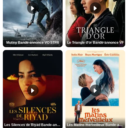
Mutiny Bande-annonce VO STFR
Le Triangle d'or Bande-annonce VF
Les Silences de Riyad Bande-annonce VO STFR
Les Matins merveilleux Bande-annonce VF