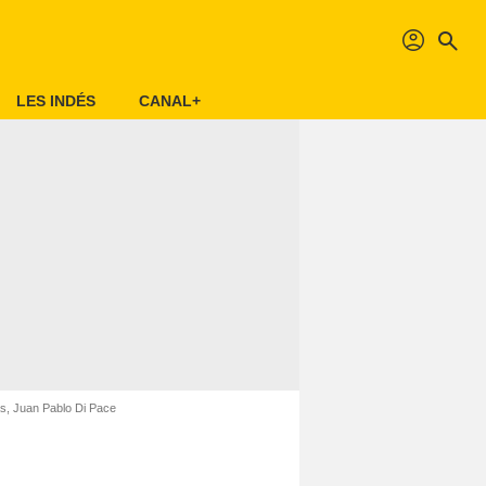
profil
search
LES INDÉS
CANAL+
as, Juan Pablo Di Pace