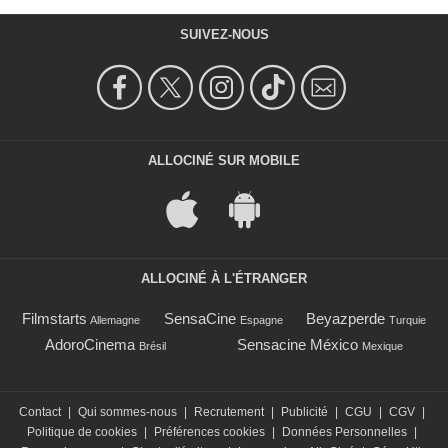
SUIVEZ-NOUS
ALLOCINÉ SUR MOBILE
ALLOCINÉ À L'ÉTRANGER
Filmstarts
SensaCine
Beyazperde
Allemagne
Espagne
Turquie
AdoroCinema
Sensacine México
Brésil
Mexique
Contact
|
Qui sommes-nous
|
Recrutement
|
Publicité
|
CGU
|
CGV
|
Politique de cookies
|
Préférences cookies
|
Données Personnelles
|