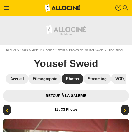
profil
menu
search
Accueil
Stars
Acteur
Yousef Sweid
Photos de Yousef Sweid
The Bubble : Photo Yousef Sweid, Ohad Knoller, Eytan Fox
Yousef Sweid
Accueil
Filmographie
Photos
Streaming
VOD, DV
RETOUR À LA GALERIE
11
/ 33 Photos