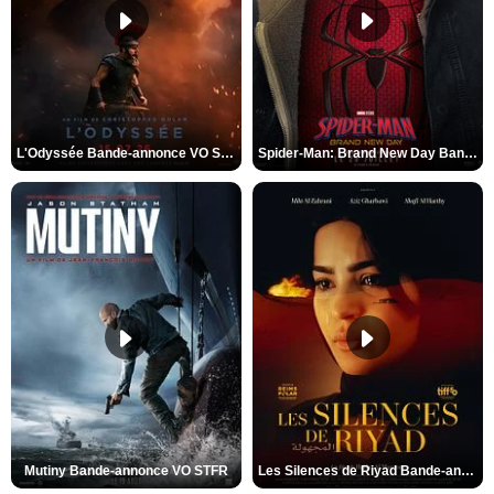
L'Odyssée Bande-annonce VO STFR
Spider-Man: Brand New Day Bande-annonce VO STFR
Mutiny Bande-annonce VO STFR
Les Silences de Riyad Bande-annonce VO STFR