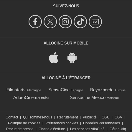
SUIVEZ-NOUS
ALLOCINÉ SUR MOBILE
ALLOCINÉ À L'ÉTRANGER
Filmstarts
SensaCine
Beyazperde
Allemagne
Espagne
Turquie
AdoroCinema
Sensacine México
Brésil
Mexique
Contact
|
Qui sommes-nous
|
Recrutement
|
Publicité
|
CGU
|
CGV
|
Politique de cookies
|
Préférences cookies
|
Données Personnelles
|
Revue de presse
|
Charte d'écriture
|
Les services AlloCiné
|
Gérer Utiq