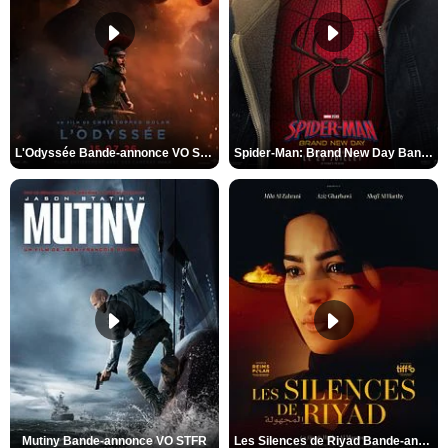
L'Odyssée Bande-annonce VO STFR
Spider-Man: Brand New Day Bande-annonce VO STFR
Mutiny Bande-annonce VO STFR
Les Silences de Riyad Bande-annonce VO STFR