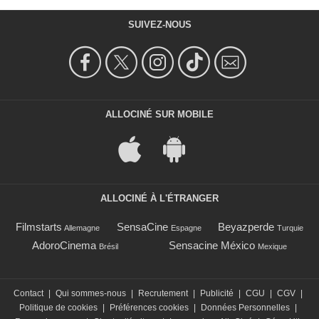
SUIVEZ-NOUS
ALLOCINÉ SUR MOBILE
ALLOCINÉ À L'ÉTRANGER
Filmstarts
SensaCine
Beyazperde
Allemagne
Espagne
Turquie
AdoroCinema
Sensacine México
Brésil
Mexique
Contact
|
Qui sommes-nous
|
Recrutement
|
Publicité
|
CGU
|
CGV
|
Politique de cookies
|
Préférences cookies
|
Données Personnelles
|