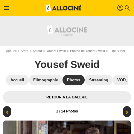
profil
menu
search
Accueil
Stars
Acteur
Yousef Sweid
Photos de Yousef Sweid
The Bubble : Photo Alon Friedman, Daniela Wircer, Yousef Sweid, Ohad Knoller, Eytan Fox
Yousef Sweid
Accueil
Filmographie
Photos
Streaming
VOD, DV
RETOUR À LA GALERIE
2
/ 14 Photos