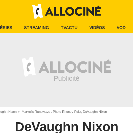
ÉRIES
STREAMING
TVACTU
VIDÉOS
VOD
ughn Nixon
Marvel's Runaways : Photo Rhenzy Feliz, DeVaughn Nixon
DeVaughn Nixon