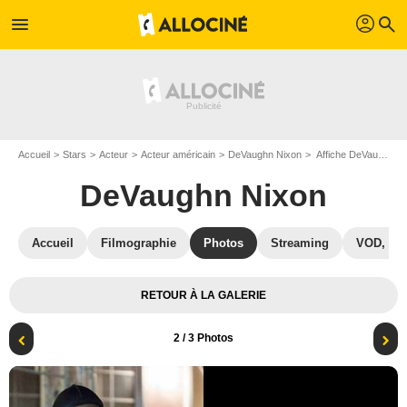
profil
menu
search
Accueil
Stars
Acteur
Acteur américain
DeVaughn Nixon
Affiche DeVaughn Nixon
DeVaughn Nixon
Accueil
Filmographie
Photos
Streaming
VOD, DV
RETOUR À LA GALERIE
2
/ 3 Photos