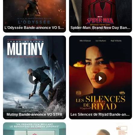
L'Odyssée Bande-annonce VO STFR
Spider-Man: Brand New Day Bande-annonce VO STFR
Mutiny Bande-annonce VO STFR
Les Silences de Riyad Bande-annonce VO STFR