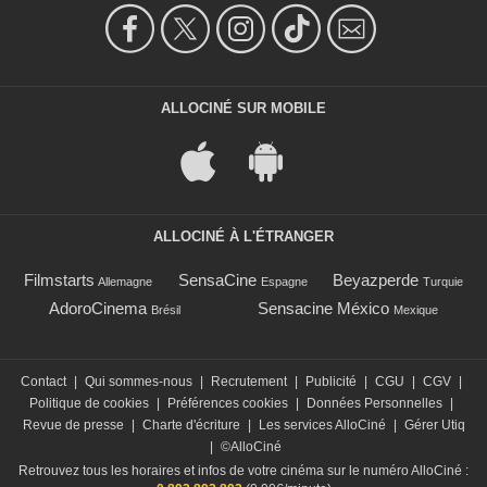
ALLOCINÉ SUR MOBILE
ALLOCINÉ À L'ÉTRANGER
Filmstarts
SensaCine
Beyazperde
Allemagne
Espagne
Turquie
AdoroCinema
Sensacine México
Brésil
Mexique
Contact
|
Qui sommes-nous
|
Recrutement
|
Publicité
|
CGU
|
CGV
|
Politique de cookies
|
Préférences cookies
|
Données Personnelles
|
Revue de presse
|
Charte d'écriture
|
Les services AlloCiné
|
Gérer Utiq
|
©AlloCiné
Retrouvez tous les horaires et infos de votre cinéma sur le numéro AlloCiné :